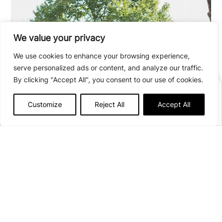
We value your privacy
We use cookies to enhance your browsing experience,
serve personalized ads or content, and analyze our traffic.
By clicking "Accept All", you consent to our use of cookies.
RÉSERVER
Customize
Reject All
Accept All
Afficher plus de détails
Ouvert du
30 avril
au
27 septembre 2026
73 emplacements
7 Route de Chabraire
15400 Le Claux
Voir sur la carte
Chalet 2 chambres