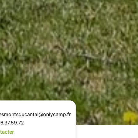
esmontsducantal@onlycamp.fr
6.37.59.72
tacter