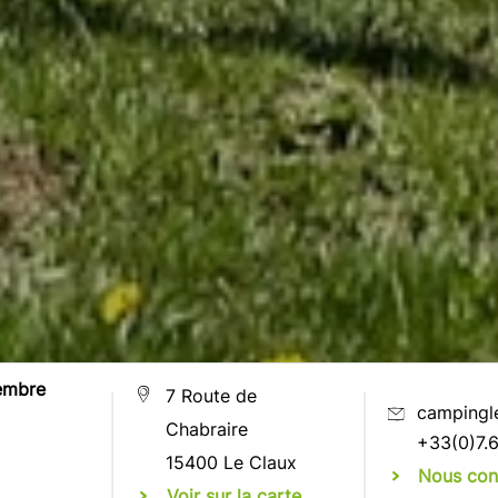
embre
7 Route de
campingl
Chabraire
+33(0)7.6
15400 Le Claux
Nous con
Voir sur la carte